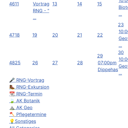
10:
46
11
Vortrag
13
14
15
Biot
RNG - "
...
...
23
10:
47
18
19
20
21
22
Geo
...
30
29
10:
48
25
26
27
28
07:00pm
Geo
Dippehas
...
🎤 RNG-Vortrag
🥾 RNG-Exkursion
📆 RNG-Termin
🍃 AK Botanik
⛰ AK Geo
🪓 Pflegetermine
💡Sonstiges