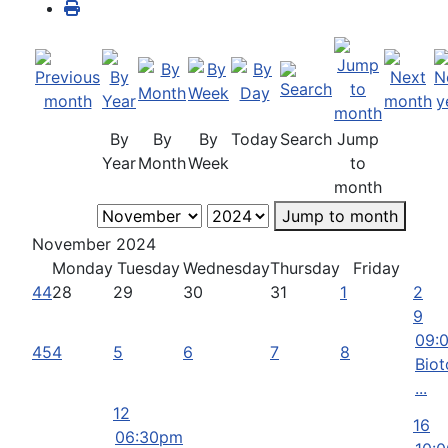
By
By
By
Today
Search
Jump
Year
Month
Week
to
month
Jump to month
November 2024
Monday
Tuesday
Wednesday
Thursday
Friday
44
28
29
30
31
1
2
9
09:
45
4
5
6
7
8
Biot
...
12
16
06:30pm