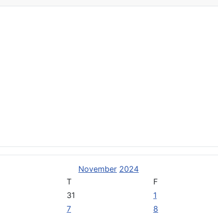
stützen Sie uns
entlichungen
November
2024
T
F
31
1
7
8