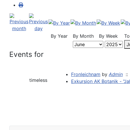
By Year
By Month
By Week
To
J
Events for
Fronleichnam
by
Admin
::
timeless
Exkursion AK Botanik - "Ja