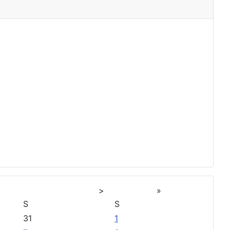
>
»
S
S
31
1