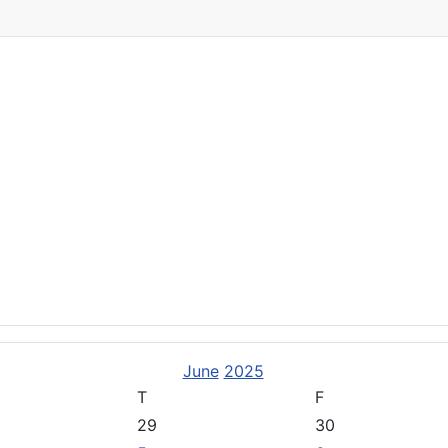
stützen Sie uns
entlichungen
June
2025
T
F
29
30