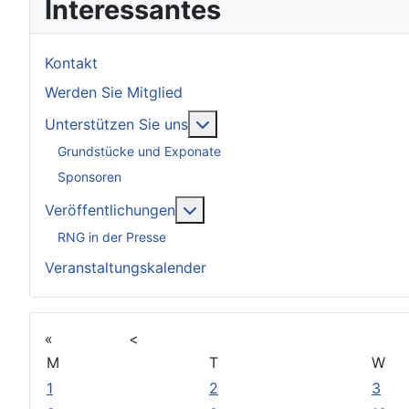
Interessantes
Kontakt
Werden Sie Mitglied
Weitere Informationen: Unter
Unterstützen Sie uns
Grundstücke und Exponate
Sponsoren
Weitere Informationen: Veröff
Veröffentlichungen
RNG in der Presse
Veranstaltungskalender
«
<
M
T
W
1
2
3