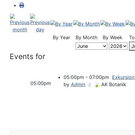
By Year
By Month
By Week
To
J
Events for
05:00pm - 07:00pm
Exkursion
05:00pm
by
Admin
:: 🍃 AK Botanik